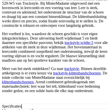
529-W5 van Trackstyle. Bij MisterMadame uitgevoerd met een
bovenwerk in leercombi en een voering van leer. Leer is sterk,
vormvast en ademend; het ondersteunt de structuur van de schoen
en draagt bij aan een constant binnenklimaat. De klittenbandsluiting
werkt direct en precies, zodat fixatie eenvoudig in te stellen is. De
constructie is robuust en ontworpen voor langdurig gebruik.
Het voetbed is los, waardoor de schoen geschikt is voor eigen
inlegzolen/inlays. Deze uitvoering heeft wijdtemaat 5 en biedt
daarmee een specifieke pasvorm; bekijk
trackstyle-wijdte-5
voor alle
artikelen van dit merk in deze wijdtemaat. Het bovenmateriaal in
leercombi combineert soepelheid met ondersteuning, terwijl de leren
voering slijtvast is en vocht reguleert. De blauwe kleurstelling sluit
naadloos aan op het sportieve karakter van de schoen.
Meer van het merk ontdekken? Ga naar
trackstyle
. Binnen dezelfde
artikelgroep is er extra keuze via
trackstyle-klittenbandschoenen
. De
totale collectie van MisterMadame staat overzichtelijk bij
klittenbandschoenen
. Arend combineert gebruiksgemak met
materiaaltechniek: leer waar het telt, klittenband voor bediening
zonder gedoe, en een solide basis die elke stap ondersteunt.
Specificaties