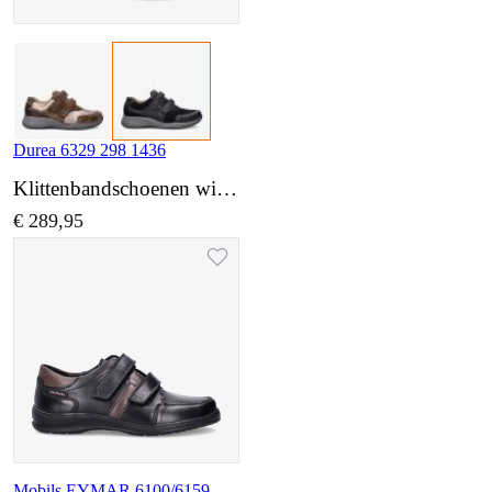
Durea 6329 298 1436
Klittenbandschoenen wijdte K
€ 289,95
Mobils EYMAR 6100/6159