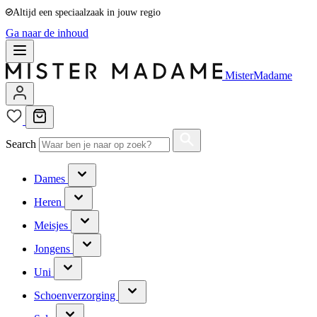
Altijd een speciaalzaak in jouw regio
Ga naar de inhoud
MisterMadame
Search
Dames
Heren
Meisjes
Jongens
Uni
Schoenverzorging