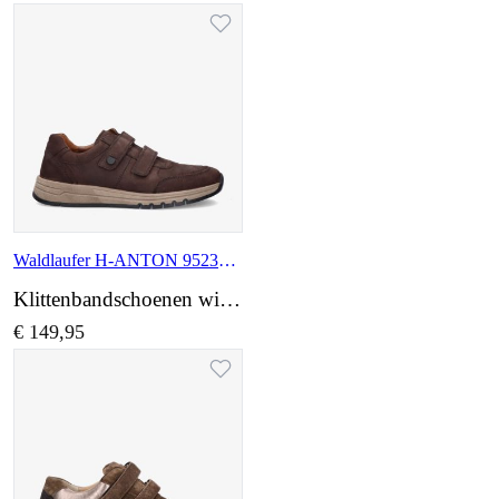
Waldlaufer H-ANTON 952302 182 031
Klittenbandschoenen wijdte H
€ 149,95