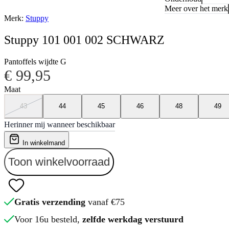
Meer over het merk
Merk:
Stuppy
Stuppy 101 001 002 SCHWARZ
Pantoffels wijdte G
€ 99,95
Maat
43
44
45
46
48
49
Herinner mij wanneer beschikbaar
In winkelmand
Toon winkelvoorraad
Gratis verzending
vanaf €75
Voor 16u besteld,
zelfde werkdag verstuurd