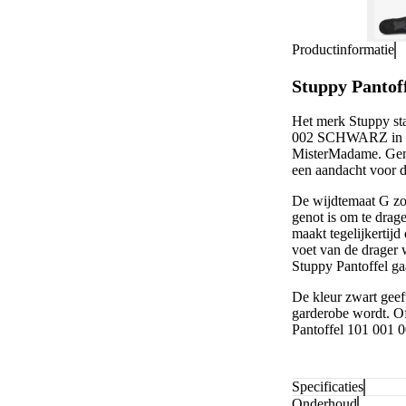
Productinformatie
Stuppy Panto
Het merk Stuppy sta
002 SCHWARZ in zwa
MisterMadame. Gema
een aandacht voor de
De wijdtemaat G zor
genot is om te drage
maakt tegelijkertijd
voet van de drager 
Stuppy Pantoffel gaa
De kleur zwart geeft
garderobe wordt. Of
Pantoffel 101 001 
Specificaties
Onderhoud