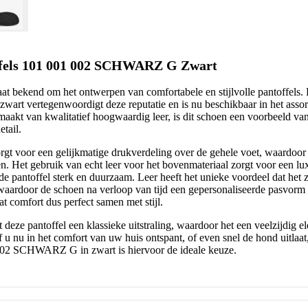
ffels 101 001 002 SCHWARZ G Zwart
at bekend om het ontwerpen van comfortabele en stijlvolle pantoffels.
rt vertegenwoordigt deze reputatie en is nu beschikbaar in het assor
akt van kwalitatief hoogwaardig leer, is dit schoen een voorbeeld v
tail.
gt voor een gelijkmatige drukverdeling over de gehele voet, waardoor 
n. Het gebruik van echt leer voor het bovenmateriaal zorgt voor een lux
 de pantoffel sterk en duurzaam. Leer heeft het unieke voordeel dat het 
waardoor de schoen na verloop van tijd een gepersonaliseerde pasvorm k
t comfort dus perfect samen met stijl.
 deze pantoffel een klassieke uitstraling, waardoor het een veelzijdig 
 u nu in het comfort van uw huis ontspant, of even snel de hond uitlaat
002 SCHWARZ G in zwart is hiervoor de ideale keuze.