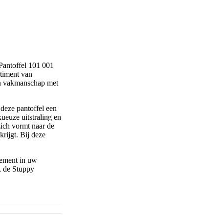
 Pantoffel 101 001
timent van
an vakmanschap met
deze pantoffel een
ueuze uitstraling en
zich vormt naar de
rijgt. Bij deze
element in uw
, de Stuppy