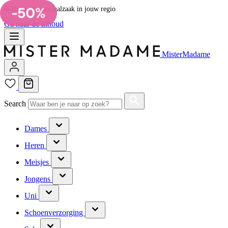
Persoonlijk advies van dé voetspecialist
Ga naar de inhoud
MisterMadame
Search
Dames
Heren
Meisjes
Jongens
Uni
Schoenverzorging