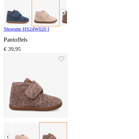
›
Shoesme HS24W020 I
Pantoffels
€ 39,95
‹