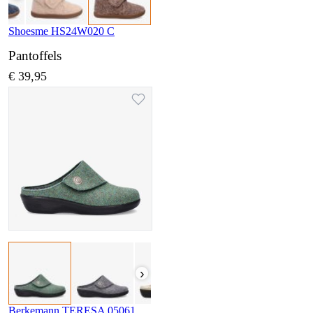
Shoesme HS24W020 C
Pantoffels
€ 39,95
›
Berkemann TERESA 05061 782