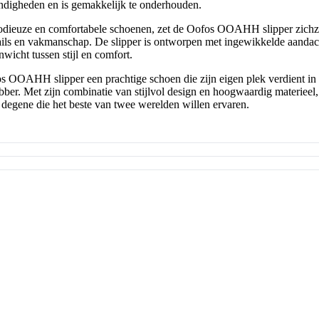
ndigheden en is gemakkelijk te onderhouden.
odieuze en comfortabele schoenen, zet de Oofos OOAHH slipper zichze
tails en vakmanschap. De slipper is ontworpen met ingewikkelde aandach
nwicht tussen stijl en comfort.
os OOAHH slipper een prachtige schoen die zijn eigen plek verdient in
bber. Met zijn combinatie van stijlvol design en hoogwaardig materieel,
 degene die het beste van twee werelden willen ervaren.