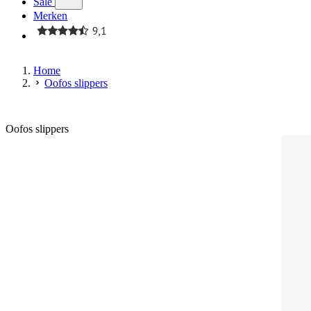
Sale
Merken
Home
Oofos slippers
Oofos slippers