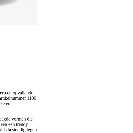
erp en opvallende
 artikelnummer 1100
eke en
waagde vormen die
leen een trendy
l is bestendig tegen