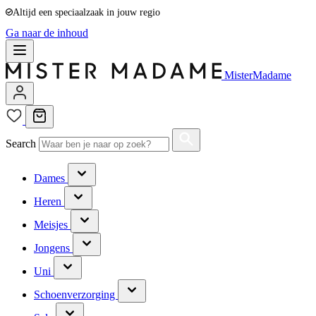
Altijd een speciaalzaak in jouw regio
Ga naar de inhoud
MisterMadame
Search
Dames
Heren
Meisjes
Jongens
Uni
Schoenverzorging