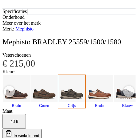
Specificaties
Onderhoud
Meer over het merk
Merk:
Mephisto
Mephisto BRADLEY 25559/1500/1580
Veterschoenen
€ 215,00
Kleur:
‹
›
Bruin
Groen
Grijs
Bruin
Blauw
Maat
43
9
In winkelmand