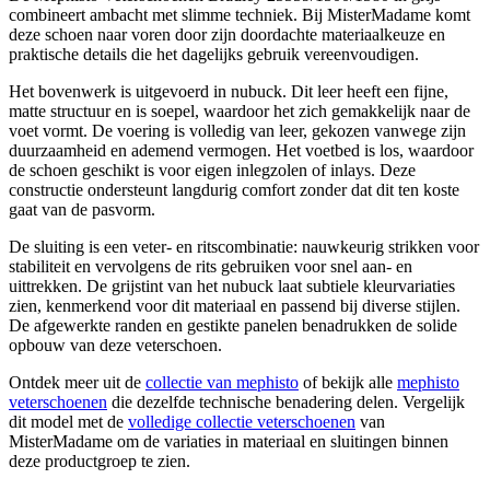
combineert ambacht met slimme techniek. Bij MisterMadame komt
deze schoen naar voren door zijn doordachte materiaalkeuze en
praktische details die het dagelijks gebruik vereenvoudigen.
Het bovenwerk is uitgevoerd in nubuck. Dit leer heeft een fijne,
matte structuur en is soepel, waardoor het zich gemakkelijk naar de
voet vormt. De voering is volledig van leer, gekozen vanwege zijn
duurzaamheid en ademend vermogen. Het voetbed is los, waardoor
de schoen geschikt is voor eigen inlegzolen of inlays. Deze
constructie ondersteunt langdurig comfort zonder dat dit ten koste
gaat van de pasvorm.
De sluiting is een veter- en ritscombinatie: nauwkeurig strikken voor
stabiliteit en vervolgens de rits gebruiken voor snel aan- en
uittrekken. De grijstint van het nubuck laat subtiele kleurvariaties
zien, kenmerkend voor dit materiaal en passend bij diverse stijlen.
De afgewerkte randen en gestikte panelen benadrukken de solide
opbouw van deze veterschoen.
Ontdek meer uit de
collectie van mephisto
of bekijk alle
mephisto
veterschoenen
die dezelfde technische benadering delen. Vergelijk
dit model met de
volledige collectie veterschoenen
van
MisterMadame om de variaties in materiaal en sluitingen binnen
deze productgroep te zien.