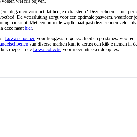
e voeten wel fris blijven.
gen inlegzolen voor net dat beetje extra steun? Deze schoen is hier perf
voetbed. De vetersluiting zorgt voor een optimale pasvorm, waardoor j
ming aankomt. Met een normale wijdtemaat past deze schoen velen als
nen deze maat
hier
.
van
Lowa schoenen
voor hoogwaardige kwaliteit en prestaties. Voor een
andelschoenen
van diverse merken kun je gerust een kijkje nemen in de 
uik dieper in de
Lowa collectie
voor meer uitstekende opties.