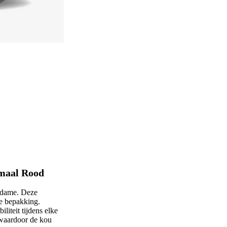
maal Rood
adame. Deze
e bepakking.
liteit tijdens elke
, waardoor de kou