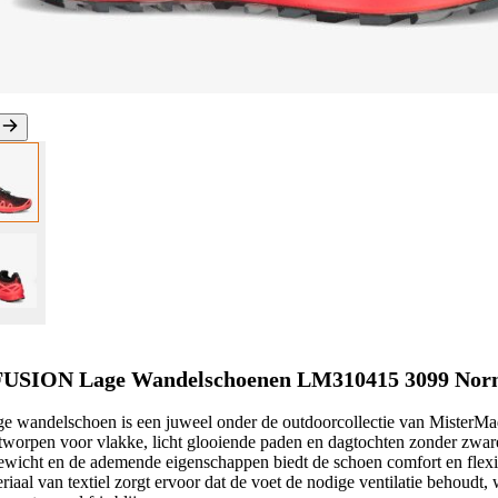
SION Lage Wandelschoenen LM310415 3099 Nor
e wandelschoen is een juweel onder de outdoorcollectie van MisterM
tworpen voor vlakke, licht glooiende paden en dagtochten zonder zwar
gewicht en de ademende eigenschappen biedt de schoen comfort en flexibi
riaal van textiel zorgt ervoor dat de voet de nodige ventilatie behoudt