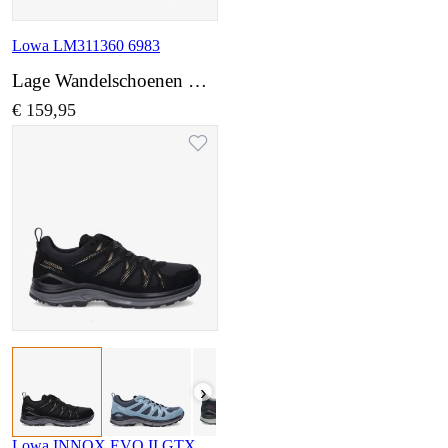
Lowa LM311360 6983
Lage Wandelschoenen wijdte Normaal
€ 159,95
›
Lowa INNOX EVO II GTX WS LM321417 9932