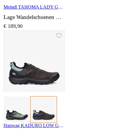
Meindl TAHOMA LADY GTX 4787 97
Lage Wandelschoenen wijdte Normaal
€ 189,90
Hanwag KADURO LOW GTX H301001 064012