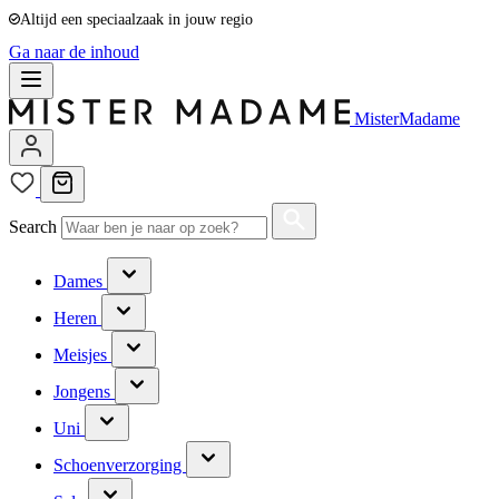
Altijd een speciaalzaak in jouw regio
Ga naar de inhoud
MisterMadame
Search
Dames
Heren
Meisjes
Jongens
Uni
Schoenverzorging