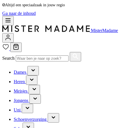
Altijd een speciaalzaak in jouw regio
Ga naar de inhoud
MisterMadame
Search
Dames
Heren
Meisjes
Jongens
Uni
Schoenverzorging