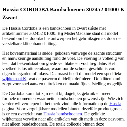
Hassia CORDOBA Bandschoenen 302452 01000 K
Zwart
De Hassia Cordoba is een bandschoen in zwart suède met
artikelnummer 302452 01000. Bij MisterMadame staat dit model
bekend om het doordachte ontwerp en het gebruiksgemak door de
verstelbare klittenbandsluiting.
Het bovenmateriaal is suède, gekozen vanwege de zachte structuur
en nauwkeurige aansluiting rond de voet. De voering is volledig van
leer, dat bekendstaat om goede ventilatie en vochtregulatie. Het
voetbed is los uitneembaar, waardoor de schoen geschikt is voor
eigen inlegzolen of inlays. Daarnaast heeft dit model een specifieke
wijdtemaat K
, wat de pasvorm duidelijk definieert. De klittenband
zorgt voor snel aan- en uittrekken en maakt fijne afstelling mogelijk.
De Cordoba komt tot zijn recht bij dagelijks gebruik en meer
formele momenten waar nette bandschoenen gewenst zijn. Wie zich
verder wil verdiepen in het merk vindt alle informatie op de
Hassia
pagina. Voor vergelijkbare modellen binnen dezelfde productgroep
is er een overzicht van
Hassia bandschoenen
. De gelinkte
wijdtemaat verwijst naar alle artikelen van dit merk in deze pasvorm,
niet alleen bandschoenen. De totale collectie binnen deze