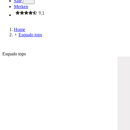
Sale
Merken
Home
Esqualo tops
Esqualo tops