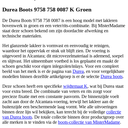
Durea Boots 9758 758 0087 K Groen
De Durea Boots 9758 758 0087 is een hoog model met lakleren
bovenwerk in groen en een veter/rits-combinatie. Bij MisterMadame
staat deze schoen bekend om zijn doordachte afwerking en
technische materialen.
Het glanzende lakleer is vormvast en eenvoudig te reinigen,
waardoor het oppervlak er strak uit blijft zien. De voering is
uitgevoerd in Alcantara; dit microvezelmateriaal is ademend, soepel
en slijtvast. Het uitneembare voetbed is los geplaatst en maakt de
schoen geschikt voor eigen inlegzolen/inlays. Voor een compleet
beeld van het merk is er de pagina van
Durea
, en voor vergelijkbare
modellen binnen dezelfde artikelgroep is er de selectie
Durea boots
.
Deze schoen heeft een specifieke
wijdtemaat K
, wat bij Durea staat
voor extra breed. De combinatie van veters en rits zorgt voor
precieze fixatie met een constante pasvorm. De binnenzijde voelt
zacht aan door de Alcantara-voering, terwijl het lakleer aan de
buitenzijde een beschermende laag vormt. Wie alle uitvoeringen
binnen deze lijn wil bekijken, kan terecht bij de volledige
collectie
van Durea boots
. De totale collectie binnen deze productgroep over
alle merken is te vinden via de
boots-collectie van MisterMadame
.