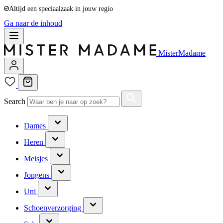
Altijd een speciaalzaak in jouw regio
Ga naar de inhoud
MisterMadame
Search
Dames
Heren
Meisjes
Jongens
Uni
Schoenverzorging