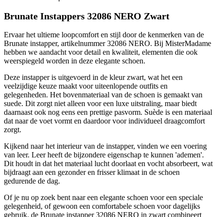
Brunate Instappers 32086 NERO Zwart
Ervaar het ultieme loopcomfort en stijl door de kenmerken van de
Brunate instapper, artikelnummer 32086 NERO. Bij MisterMadame
hebben we aandacht voor detail en kwaliteit, elementen die ook
weerspiegeld worden in deze elegante schoen.
Deze instapper is uitgevoerd in de kleur zwart, wat het een
veelzijdige keuze maakt voor uiteenlopende outfits en
gelegenheden. Het bovenmateriaal van de schoen is gemaakt van
suede. Dit zorgt niet alleen voor een luxe uitstraling, maar biedt
daarnaast ook nog eens een prettige pasvorm. Suède is een materiaal
dat naar de voet vormt en daardoor voor individueel draagcomfort
zorgt.
Kijkend naar het interieur van de instapper, vinden we een voering
van leer. Leer heeft de bijzondere eigenschap te kunnen 'ademen'.
Dit houdt in dat het materiaal lucht doorlaat en vocht absorbeert, wat
bijdraagt aan een gezonder en frisser klimaat in de schoen
gedurende de dag.
Of je nu op zoek bent naar een elegante schoen voor een speciale
gelegenheid, of gewoon een comfortabele schoen voor dagelijks
gebruik, de Brunate instapper 32086 NERO in zwart combineert