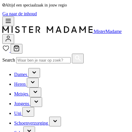
Altijd een speciaalzaak in jouw regio
Ga naar de inhoud
MisterMadame
Search
Dames
Heren
Meisjes
Jongens
Uni
Schoenverzorging